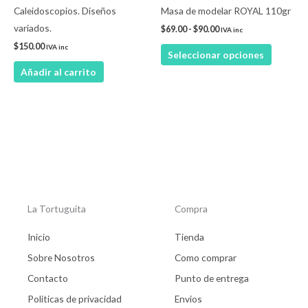
pueden
Caleidoscopios. Diseños
Masa de modelar ROYAL 110gr
elegir
variados.
$
69.00
-
$
90.00
IVA inc
en
$
150.00
IVA inc
Seleccionar opciones
la
Añadir al carrito
página
de
product
La Tortuguita
Compra
Inicio
Tienda
Sobre Nosotros
Como comprar
Contacto
Punto de entrega
Politicas de privacidad
Envios