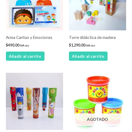
Arma Caritas y Emociones
Torre didáctica de madera
$
490.00
$
1,290.00
IVA inc
IVA inc
Añadir al carrito
Añadir al carrito
Rango
Este
de
product
precios:
desde
tiene
$69.00
múltiple
hasta
$90.00
variantes
Las
AGOTADO
opcione
se