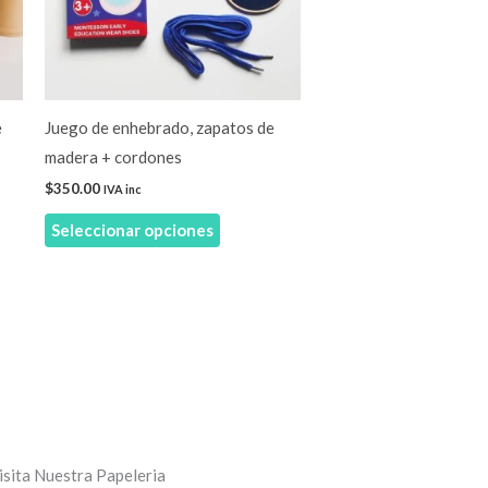
Las
opciones
se
pueden
elegir
e
Juego de enhebrado, zapatos de
en
madera + cordones
la
$
350.00
IVA inc
página
Seleccionar opciones
de
producto
isita Nuestra Papeleria