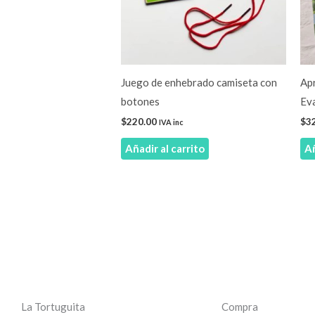
Juego de enhebrado camiseta con
Ap
botones
Eva
$
220.00
$
3
IVA inc
Añadir al carrito
Añ
La Tortuguita
Compra