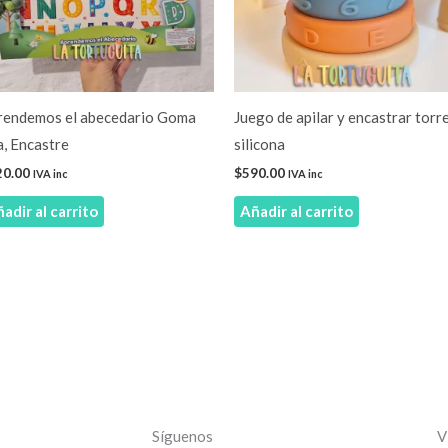
rendemos el abecedario Goma
Juego de apilar y encastrar torr
, Encastre
silicona
20.00
$
590.00
IVA inc
IVA inc
adir al carrito
Añadir al carrito
Síguenos
V