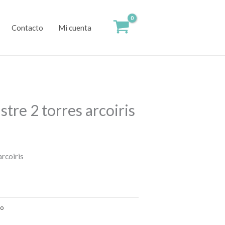
Contacto
Mi cuenta
tre 2 torres arcoiris
arcoiris
do