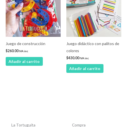
Juego de construcción
Juego didáctico con palitos de
colores
$
260.00
IVA inc
$
430.00
IVA inc
Añadir al carrito
Añadir al carrito
La Tortuguita
Compra