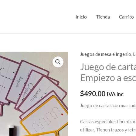
Inicio
Tienda
Carrito
Juegos de mesa e Ingenio
,
L
Juego
de
Juego de cart
cartas
Empiezo a esc
con
marcador
$
490.00
IVA inc
Empiezo
a
Juego de cartas con marcado
escribir
cursiva
Cartas especiales tipo pizar
cantidad
utilizar. Tienen trazos y let