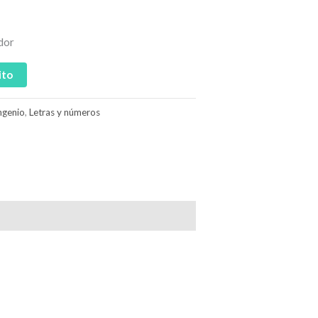
dor
ito
ngenio
,
Letras y números