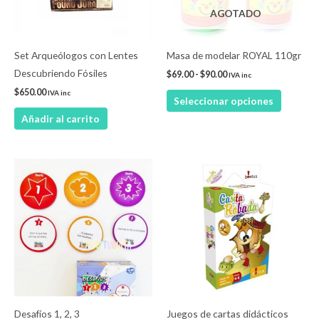
AGOTADO
opcione
se
pueden
Set Arqueólogos con Lentes
Masa de modelar ROYAL 110gr
elegir
Descubriendo Fósiles
$
69.00
-
$
90.00
IVA inc
en
$
650.00
IVA inc
Seleccionar opciones
la
Añadir al carrito
página
de
product
Este
product
tiene
múltiple
variantes
Las
opcione
se
pueden
Desafíos 1, 2, 3
Juegos de cartas didácticos