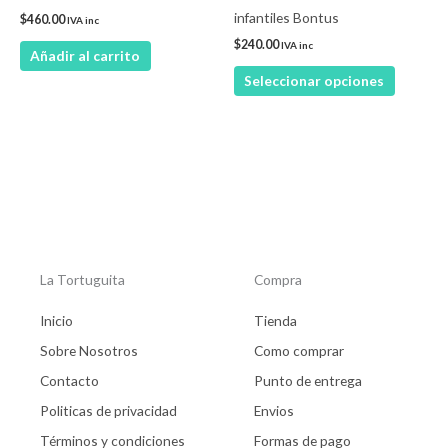
elegir
infantiles Bontus
$
460.00
IVA inc
en
$
240.00
IVA inc
Añadir al carrito
la
Seleccionar opciones
página
de
product
La Tortuguita
Compra
Inicio
Tienda
Sobre Nosotros
Como comprar
Contacto
Punto de entrega
Politicas de privacidad
Envios
Términos y condiciones
Formas de pago