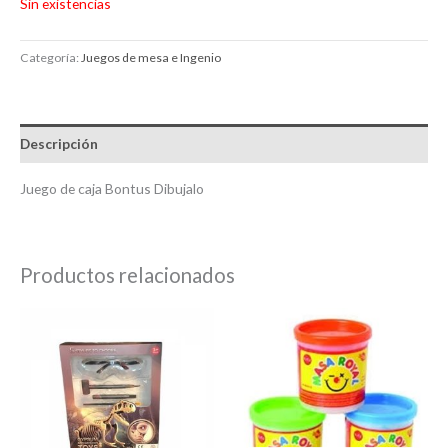
Sin existencias
Categoría:
Juegos de mesa e Ingenio
Descripción
Juego de caja Bontus Dibujalo
Productos relacionados
Rango
Este
de
product
precios:
desde
tiene
$69.00
múltiple
hasta
$90.00
variantes
Las