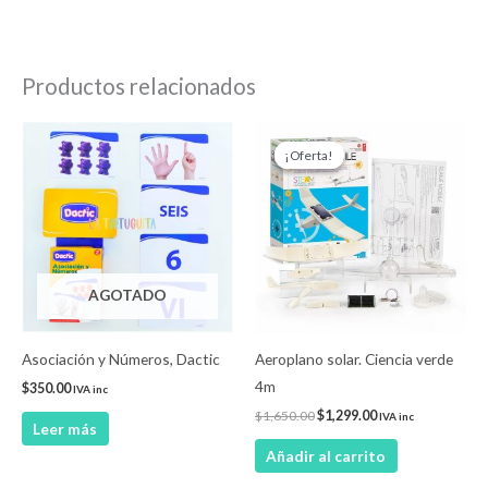
Productos relacionados
El
El
precio
precio
¡Oferta!
¡Oferta!
original
actual
era:
es:
$1,650.00.
$1,299.00.
AGOTADO
Asociación y Números, Dactic
Aeroplano solar. Ciencia verde
4m
$
350.00
IVA inc
$
1,650.00
$
1,299.00
IVA inc
Leer más
Añadir al carrito