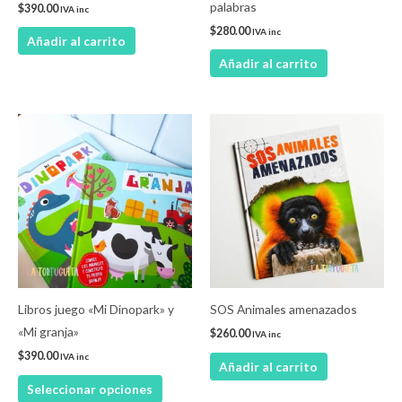
palabras
$
390.00
IVA inc
$
280.00
IVA inc
Añadir al carrito
Añadir al carrito
Este
producto
tiene
múltiples
variantes.
Las
opciones
se
pueden
Libros juego «Mi Dinopark» y
SOS Animales amenazados
elegir
«Mi granja»
$
260.00
IVA inc
en
$
390.00
IVA inc
Añadir al carrito
la
Seleccionar opciones
página