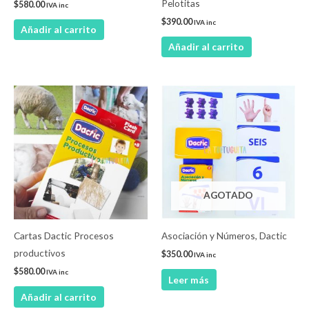
Pelotitas
$
580.00
IVA inc
$
390.00
IVA inc
Añadir al carrito
Añadir al carrito
AGOTADO
Cartas Dactic Procesos
Asociación y Números, Dactic
productivos
$
350.00
IVA inc
$
580.00
IVA inc
Leer más
Añadir al carrito