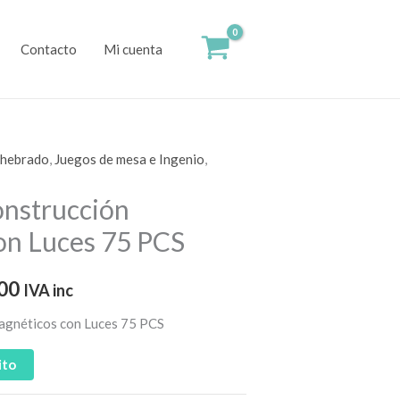
Contacto
Mi cuenta
nhebrado
,
Juegos de mesa e Ingenio
,
El
onstrucción
precio
on Luces 75 PCS
actual
es:
00
IVA inc
00.
$2,232.00.
agnéticos con Luces 75 PCS
ito