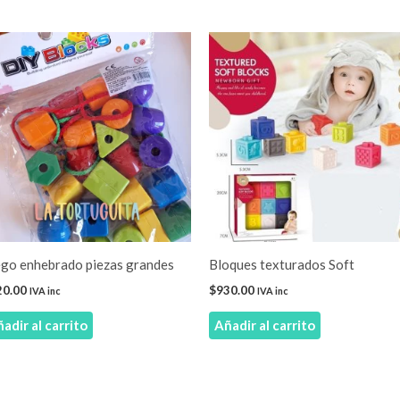
ego enhebrado piezas grandes
Bloques texturados Soft
20.00
$
930.00
IVA inc
IVA inc
adir al carrito
Añadir al carrito