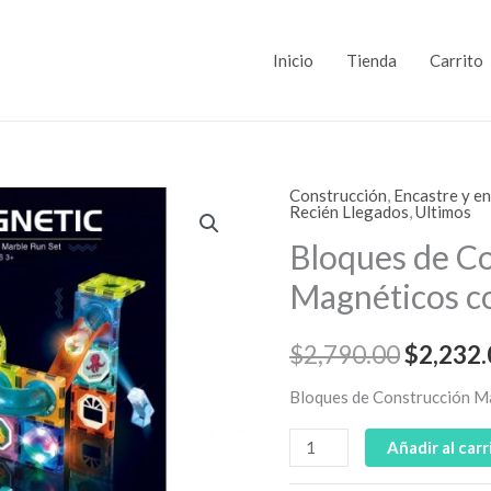
Inicio
Tienda
Carrito
Construcción
,
Encastre y e
Bloques
El
Recién Llegados
,
Ultimos
de
Bloques de C
precio
Construcción
Magnéticos c
Magnéticos
original
con
era:
Luces
$
2,790.00
$
2,232.
75
$2,790.
Bloques de Construcción M
PCS
cantidad
Añadir al carr