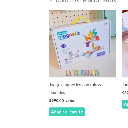
Juego magnético con tubos
Ju
flexibles
$
3
$
990.00
IVA inc
Añ
Añadir al carrito