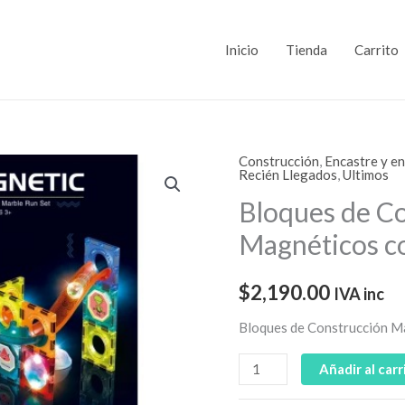
Inicio
Tienda
Carrito
Construcción
,
Encastre y e
Bloques
Recién Llegados
,
Ultimos
de
Bloques de C
Construcción
Magnéticos c
Magnéticos
con
Luces
$
2,190.00
IVA inc
49
Bloques de Construcción M
PCS
cantidad
Añadir al carr