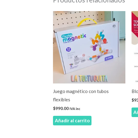
Juego magnético con tubos
Bl
flexibles
$
9
$
990.00
IVA inc
Añ
Añadir al carrito