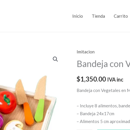
Inicio
Tienda
Carrito
Imitacion
Bandeja
con
Bandeja con 
Vegetales
en
$
1,350.00
IVA inc
Madera
Bandeja con Vegetales en 
cantidad
– Incluye 8 alimentos, bande
– Bandeja 24x17cm
– Alimentos 5 cm aproxima